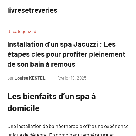
Aller
livresetreveries
au
contenu
Uncategorized
Installation d’un spa Jacuzzi : Les
étapes clés pour profiter pleinement
de son bain à remous
par
Louise KESTEL
février 19, 2025
Aucun
commentaire
Les bienfaits d’un spa à
domicile
Une installation de balnéothérapie offre une expérience
unique de détente. En combinant température et