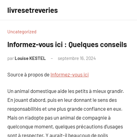
Aller
livresetreveries
au
contenu
Uncategorized
Informez-vous ici : Quelques conseils
par
Louise KESTEL
septembre 16, 2024
Aucun
commentaire
Source à propos de
Informez-vous ici
Un animal domestique aide les petits à mieux grandir.
En jouant d’abord, puis en leur donnant le sens des
responsabilités et une plus grande confiance en eux.
Mais on n’adopte pas un animal de compagnie à
quelconque moment, quelques précautions d’usages
sont à respecter. Y aurait-il beaucoup de poils