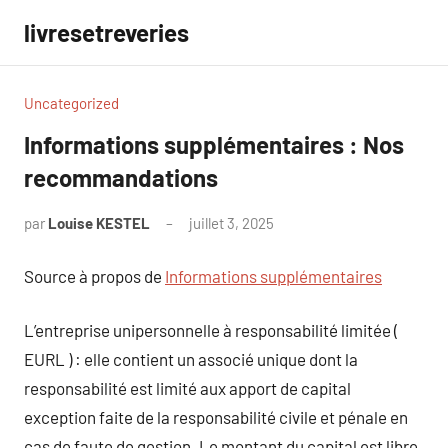
Aller
livresetreveries
au
contenu
Uncategorized
Informations supplémentaires : Nos
recommandations
par
Louise KESTEL
juillet 3, 2025
Aucun
commentaire
Source à propos de
Informations supplémentaires
L’entreprise unipersonnelle à responsabilité limitée (
EURL ) : elle contient un associé unique dont la
responsabilité est limité aux apport de capital
exception faite de la responsabilité civile et pénale en
cas de faute de gestion. Le montant du capital est libre,