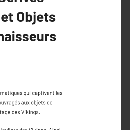
 et Objets
naisseurs
ématiques qui captivent les
 ouvragés aux objets de
ritage des Vikings.
iculiers des Vikings. Ainsi,