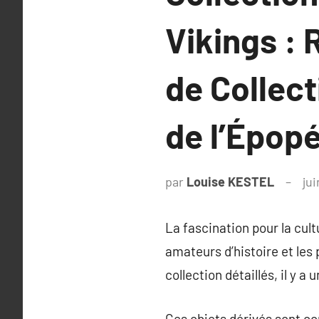
Vikings : 
de Collec
de l’Épop
par
Louise KESTEL
jui
La fascination pour la cul
amateurs d’histoire et les
collection détaillés, il y a
Ces objets dérivés sont con