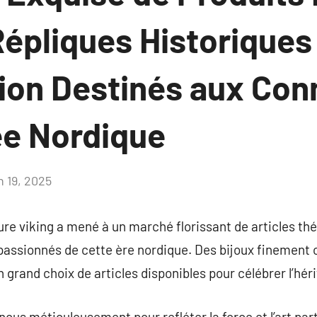
Répliques Historiques
tion Destinés aux Con
ée Nordique
n 19, 2025
Aucun
commentaire
ture viking a mené à un marché florissant de articles th
 passionnés de cette ère nordique. Des bijoux finement
 un grand choix de articles disponibles pour célébrer l’hé
çus méticuleusement pour refléter la force et l’art part