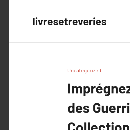
Aller
au
livresetreveries
contenu
Uncategorized
Imprégnez
des Guerr
Collection