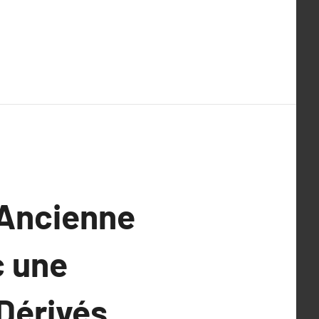
 Ancienne
c une
 Dérivés