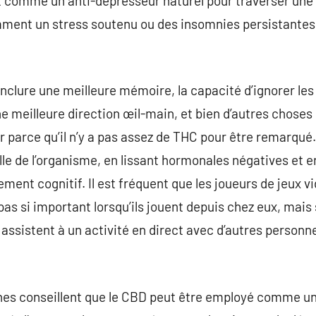
t comme un anti-dépresseur naturel pour traverser une 
ent un stress soutenu ou des insomnies persistantes do
nclure une meilleure mémoire, la capacité d’ignorer les 
e meilleure direction œil-main, et bien d’autres choses
r parce qu’il n’y a pas assez de THC pour être remarqué.
le de l’organisme, en lissant hormonales négatives et en
ement cognitif. Il est fréquent que les joueurs de jeux v
pas si important lorsqu’ils jouent depuis chez eux, mais s
assistent à un activité en direct avec d’autres personne
ches conseillent que le CBD peut être employé comme un