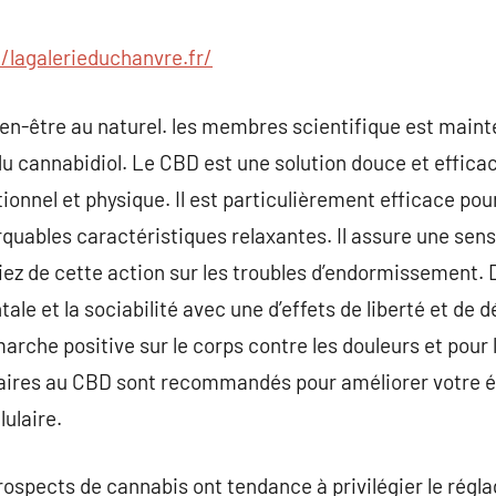
commentaire
//lagalerieduchanvre.fr/
ien-être au naturel. les membres scientifique est mai
 du cannabidiol. Le CBD est une solution douce et effica
onnel et physique. Il est particulièrement efficace pour
rquables caractéristiques relaxantes. Il assure une sen
iez de cette action sur les troubles d’endormissement. D
ale et la sociabilité avec une d’effets de liberté et de 
 marche positive sur le corps contre les douleurs et pour 
res au CBD sont recommandés pour améliorer votre éta
lulaire.
 prospects de cannabis ont tendance à privilégier le rég