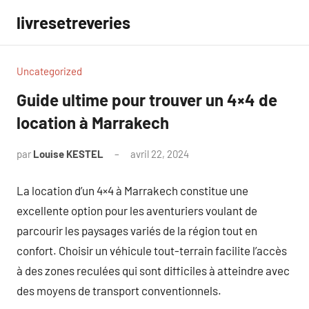
Aller
livresetreveries
au
contenu
Uncategorized
Guide ultime pour trouver un 4×4 de
location à Marrakech
par
Louise KESTEL
avril 22, 2024
Aucun
commentaire
La location d’un 4×4 à Marrakech constitue une
excellente option pour les aventuriers voulant de
parcourir les paysages variés de la région tout en
confort. Choisir un véhicule tout-terrain facilite l’accès
à des zones reculées qui sont difficiles à atteindre avec
des moyens de transport conventionnels.