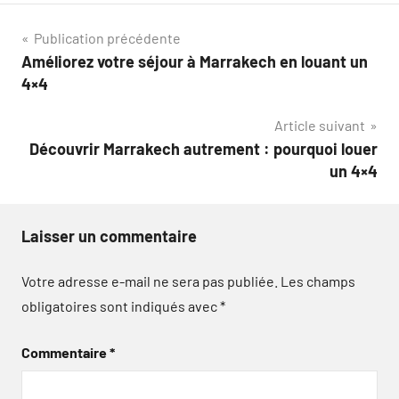
Navigation
Publication précédente
Améliorez votre séjour à Marrakech en louant un
de
4×4
l’article
Article suivant
Découvrir Marrakech autrement : pourquoi louer
un 4×4
Laisser un commentaire
Votre adresse e-mail ne sera pas publiée.
Les champs
obligatoires sont indiqués avec
*
Commentaire
*