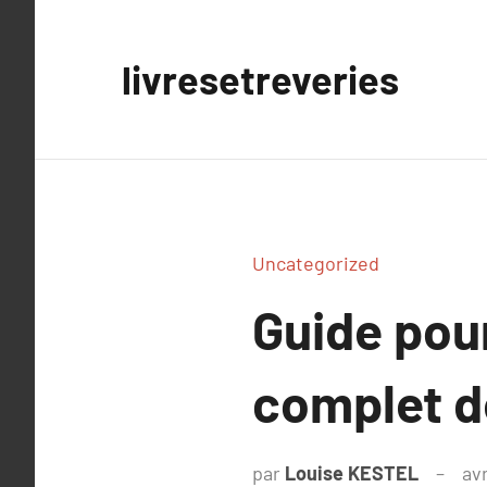
Aller
au
livresetreveries
contenu
Uncategorized
Guide pour
complet de
par
Louise KESTEL
avr