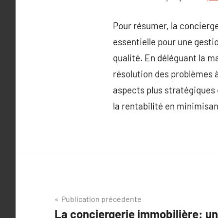
Pour résumer, la concierge
essentielle pour une gesti
qualité. En déléguant la ma
résolution des problèmes à
aspects plus stratégiques 
la rentabilité en minimisa
Navigation
Publication précédente
La conciergerie immobilière: un