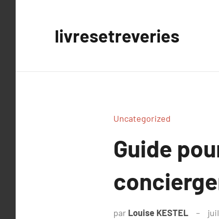
Aller
au
livresetreveries
contenu
Uncategorized
Guide pour
concierge
par
Louise KESTEL
jui