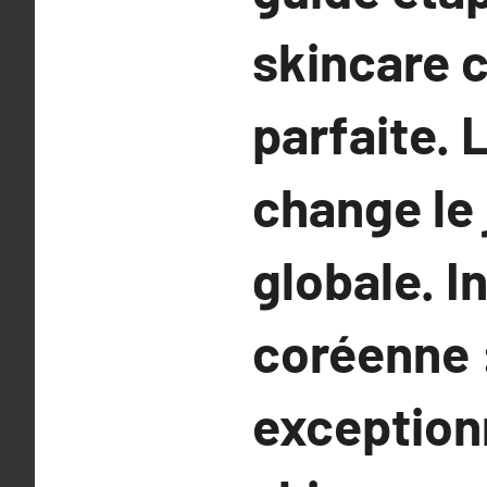
skincare 
parfaite. 
change le 
globale. I
coréenne :
exceptionn