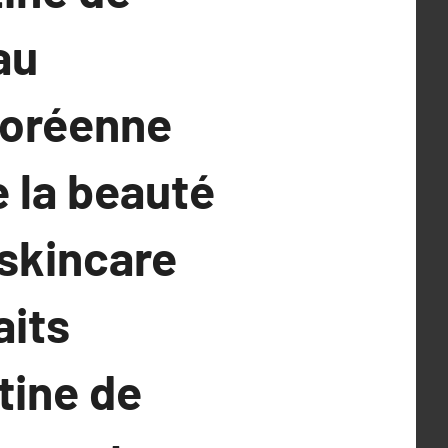
au
 coréenne
e la beauté
 skincare
aits
tine de