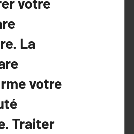
er votre
are
re. La
are
orme votre
uté
. Traiter