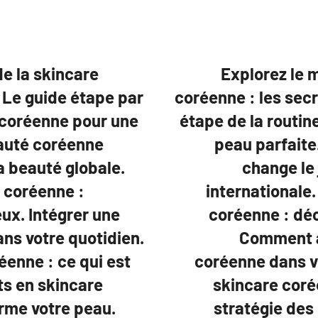
e la skincare
Explorez le 
. Le guide étape par
coréenne : les secr
 coréenne pour une
étape de la routi
eauté coréenne
peau parfaite
a beauté globale.
change le 
 coréenne :
internationale.
ux. Intégrer une
coréenne : déc
ns votre quotidien.
Comment a
éenne : ce qui est
coréenne dans v
ts en skincare
skincare coré
rme votre peau.
stratégie des