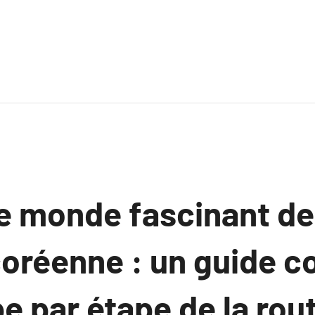
e monde fascinant de
coréenne : un guide c
e par étape de la rou