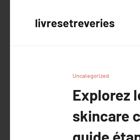
Aller
au
livresetreveries
contenu
Uncategorized
Explorez l
skincare 
guide étap