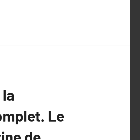
 la
omplet. Le
tine de