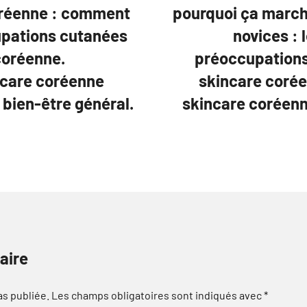
oréenne : comment
pourquoi ça marche
upations cutanées
novices : 
coréenne.
préoccupations
incare coréenne
skincare corée
bien-être général.
skincare coréen
aire
as publiée.
Les champs obligatoires sont indiqués avec
*