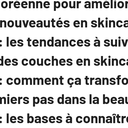
coréenne pour amélior
 nouveautés en skinc
 les tendances à suiv
 des couches en skinc
: comment ça transf
miers pas dans la bea
 les bases à connaître