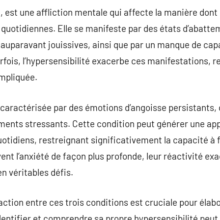
e, est une affliction mentale qui affecte la manière don
s quotidiennes. Elle se manifeste par des états d’abat
s auparavant jouissives, ainsi que par un manque de capa
rfois, l’hypersensibilité exacerbe ces manifestations, r
mpliquée.
t caractérisée par des émotions d’angoisse persistants, 
ments stressants. Cette condition peut générer une a
tidiens, restreignant significativement la capacité à
ent l’anxiété de façon plus profonde, leur réactivité e
n véritables défis.
action entre ces trois conditions est cruciale pour élab
dentifier et comprendre sa propre hypersensibilité peut