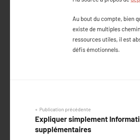
Au bout du compte, bien que
existe de multiples chemin
ressources utiles, il est 
défis émotionnels.
Navigation
Publication précédente
Expliquer simplement Informat
de
supplémentaires
l’article