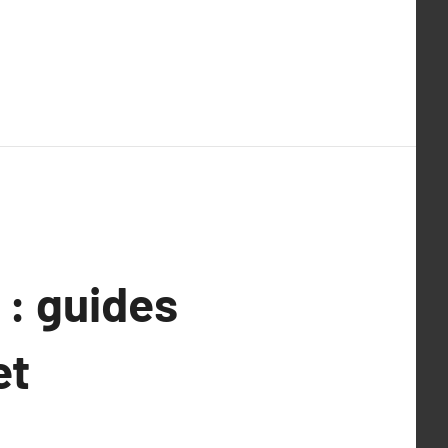
 : guides
et