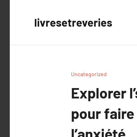
Aller
au
livresetreveries
contenu
Uncategorized
Explorer l
pour faire
l’anxiété