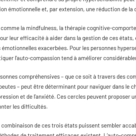
on émotionnelle et, par extension, une réduction de la d
 comme la mindfulness, la thérapie cognitive-comportem
ur leur efficacité à aider dans la gestion de ces états,
s émotionnelles exacerbées. Pour les personnes hyperse
atiquer l’auto-compassion tend à améliorer considérable
ersonnes compréhensives – que ce soit à travers des c
eutes – peut être déterminant pour naviguer dans le
épression et de l’anxiété. Ces cercles peuvent proposer 
ter les difficultés.
la combinaison de ces trois états puissent sembler acc
 méthodes de traitement efficaces existent. L’auto-com