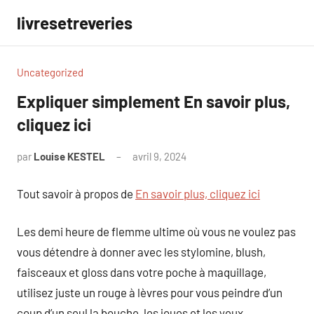
Aller
livresetreveries
au
contenu
Uncategorized
Expliquer simplement En savoir plus,
cliquez ici
par
Louise KESTEL
avril 9, 2024
Aucun
commentaire
Tout savoir à propos de
En savoir plus, cliquez ici
Les demi heure de flemme ultime où vous ne voulez pas
vous détendre à donner avec les stylomine, blush,
faisceaux et gloss dans votre poche à maquillage,
utilisez juste un rouge à lèvres pour vous peindre d’un
coup d’un seul la bouche, les joues et les yeux.