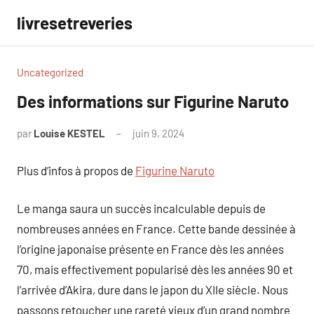
Aller
livresetreveries
au
contenu
Uncategorized
Des informations sur Figurine Naruto
par
Louise KESTEL
juin 9, 2024
Aucun
commentaire
Plus d’infos à propos de
Figurine Naruto
Le manga saura un succès incalculable depuis de
nombreuses années en France. Cette bande dessinée à
l’origine japonaise présente en France dès les années
70, mais effectivement popularisé dès les années 90 et
l’arrivée d’Akira, dure dans le japon du XIIe siècle. Nous
passons retoucher une rareté vieux d’un grand nombre