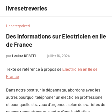
Aller
livresetreveries
au
contenu
Uncategorized
Des informations sur Electricien en Ile
de France
par
Louise KESTEL
juillet 16, 2024
Aucun
commentaire
Texte de référence à propos de
Electricien en Ile de
France
Dans notre post sur le dépannage, abordons avec les
autres pourquoi téléphoner un electicien proffessionel
et pour quelles travaux d’urgence. selon des variétés de
pannes rencontrées au centre d’une habitation,