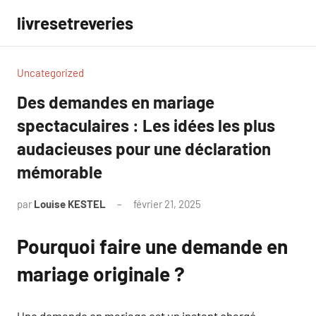
Aller
livresetreveries
au
contenu
Uncategorized
Des demandes en mariage
spectaculaires : Les idées les plus
audacieuses pour une déclaration
mémorable
par
Louise KESTEL
février 21, 2025
Aucun
commentaire
Pourquoi faire une demande en
mariage originale ?
Une demande en mariage est un instant chargé