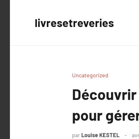
Aller
au
livresetreveries
contenu
Uncategorized
Découvrir 
pour gérer
par
Louise KESTEL
avr