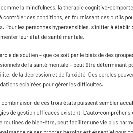
 comme la mindfulness, la thérapie cognitive-comportem
à contrôler ces conditions, en fournissant des outils po
s. Pour les personnes hypersensibles, s’initier à établir 
gmenter leur état de santé mentale.
ercle de soutien – que ce soit par le biais de des group
ssionnels de la santé mentale – peut être déterminant p
ilité, de la dépression et de l’anxiété. Ces cercles peu
tions éclairées pour gérer les difficultés.
la combinaison de ces trois états puissent sembler accab
gies de gestion efficaces existent. L’auto-compréhensi
de routines de bien-être, peut faciliter une vie plus ha
nnaissance de ses propres besoins est essentiel pour con