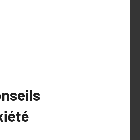
onseils
xiété