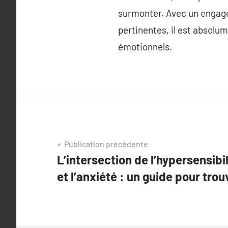
surmonter. Avec un engage
pertinentes, il est absolu
émotionnels.
Navigation
Publication précédente
L’intersection de l’hypersensibil
de
et l’anxiété : un guide pour trouv
l’article