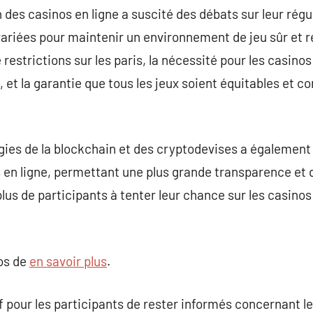
ion des casinos en ligne a suscité des débats sur leur r
variées pour maintenir un environnement de jeu sûr et 
restrictions sur les paris, la nécessité pour les casinos
, et la garantie que tous les jeux soient équitables et c
ies de la blockchain et des cryptodevises a également 
 en ligne, permettant une plus grande transparence et 
lus de participants à tenter leur chance sur les casinos
pos de
en savoir plus
.
if pour les participants de rester informés concernant l