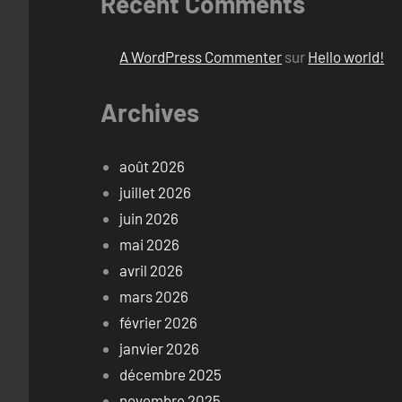
Recent Comments
A WordPress Commenter
sur
Hello world!
Archives
août 2026
juillet 2026
juin 2026
mai 2026
avril 2026
mars 2026
février 2026
janvier 2026
décembre 2025
novembre 2025