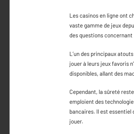
Les casinos en ligne ont ch
vaste gamme de jeux depuis
des questions concernant la
L’un des principaux atouts 
jouer à leurs jeux favoris 
disponibles, allant des mac
Cependant, la sûreté reste
emploient des technologie
bancaires. Il est essentiel
jouer.