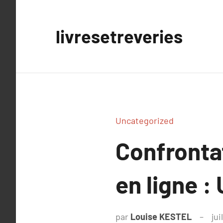
Aller
au
livresetreveries
contenu
Uncategorized
Confronta
en ligne 
par
Louise KESTEL
jui