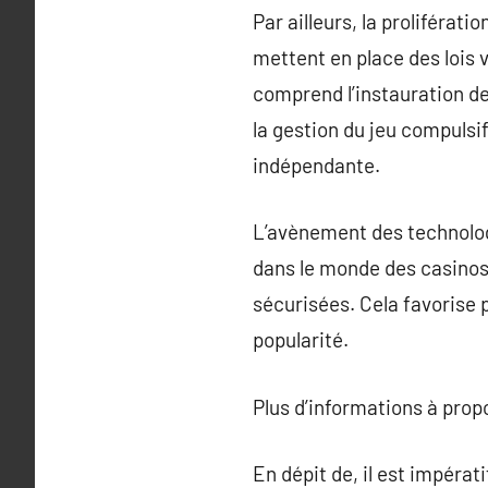
Par ailleurs, la proliférat
mettent en place des lois 
comprend l’instauration de 
la gestion du jeu compulsif
indépendante.
L’avènement des technolog
dans le monde des casinos
sécurisées. Cela favorise p
popularité.
Plus d’informations à pro
En dépit de, il est impérat