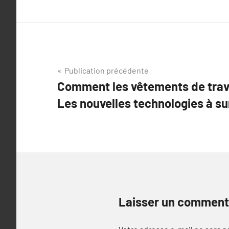
Navigation
Publication précédente
Comment les vêtements de travai
de
Les nouvelles technologies à sur
l’article
Laisser un comment