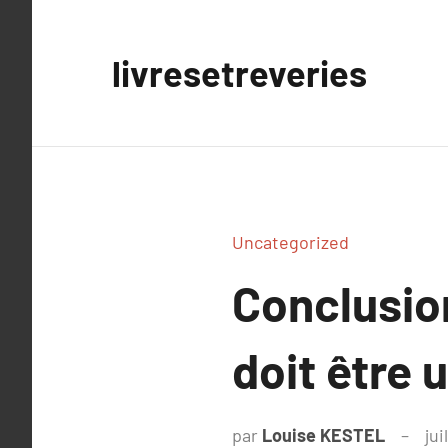
Aller
au
livresetreveries
contenu
Uncategorized
Conclusion
doit être 
par
Louise KESTEL
jui