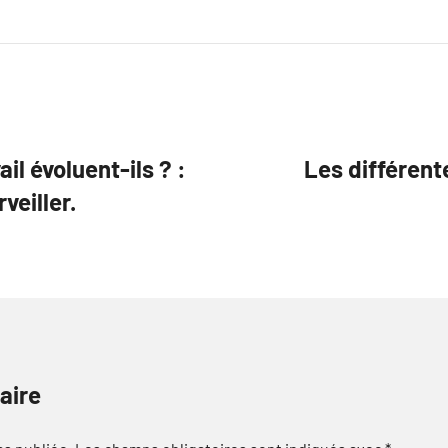
l évoluent-ils ? :
Les différent
veiller.
aire