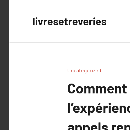
Aller
au
livresetreveries
contenu
Uncategorized
Comment l
l’expérien
appels re