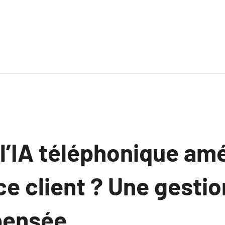
’IA téléphonique amé
ce client ? Une gesti
pensée.