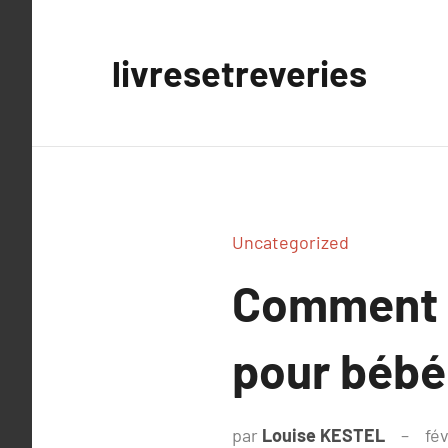
Aller
au
livresetreveries
contenu
Uncategorized
Comment a
pour bébé
par
Louise KESTEL
fév