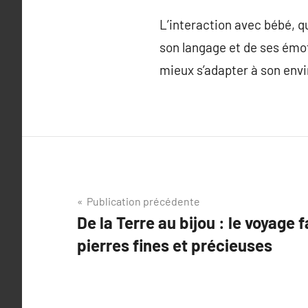
L’interaction avec bébé, q
son langage et de ses émot
mieux s’adapter à son envi
Navigation
Publication précédente
De la Terre au bijou : le voyage 
de
pierres fines et précieuses
l’article