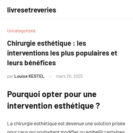
Aller
livresetreveries
au
contenu
Uncategorized
Chirurgie esthétique : les
interventions les plus populaires et
leurs bénéfices
par
Louise KESTEL
mars 20, 2025
Aucun
commentaire
Pourquoi opter pour une
intervention esthétique ?
La chirurgie esthétique est devenue une solution prisée
pour ceux qui souhaitent modifier ou embellir certaines