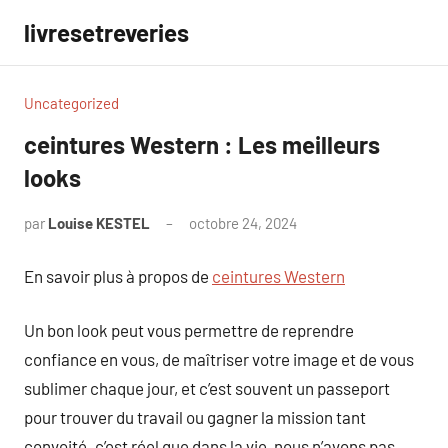
Aller
livresetreveries
au
contenu
Uncategorized
ceintures Western : Les meilleurs
looks
par
Louise KESTEL
octobre 24, 2024
Aucun
commentaire
En savoir plus à propos de
ceintures Western
Un bon look peut vous permettre de reprendre
confiance en vous, de maîtriser votre image et de vous
sublimer chaque jour, et c’est souvent un passeport
pour trouver du travail ou gagner la mission tant
convoité. c’est réel que dans la vie, nous n’avons pas