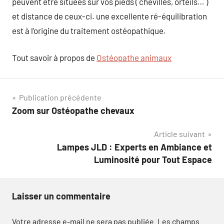
peuvent être situées sur vos pieds ( chevilles, orteils… )
et distance de ceux-ci. une excellente ré-équilibration
est à l’origine du traitement ostéopathique.
Tout savoir à propos de
Ostéopathe animaux
Navigation
Publication précédente
Zoom sur Ostéopathe chevaux
de
Article suivant
l’article
Lampes JLD : Experts en Ambiance et
Luminosité pour Tout Espace
Laisser un commentaire
Votre adresse e-mail ne sera pas publiée.
Les champs