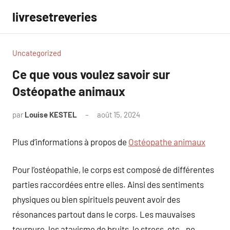
Aller
livresetreveries
au
contenu
Uncategorized
Ce que vous voulez savoir sur
Ostéopathe animaux
par
Louise KESTEL
août 15, 2024
Aucun
commentaire
Plus d’informations à propos de
Ostéopathe animaux
Pour l’ostéopathie, le corps est composé de différentes
parties raccordées entre elles. Ainsi des sentiments
physiques ou bien spirituels peuvent avoir des
résonances partout dans le corps. Les mauvaises
tournure, les atavisme de bruits, le stress, etc., ne