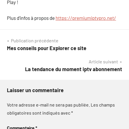
Play !
Plus d’infos à propos de
https://premiumiptvpro.net/
Navigation
Publication précédente
Mes conseils pour Explorer ce site
de
Article suivant
l’article
La tendance du moment iptv abonnement
Laisser un commentaire
Votre adresse e-mail ne sera pas publiée.
Les champs
obligatoires sont indiqués avec
*
Commentaire
*