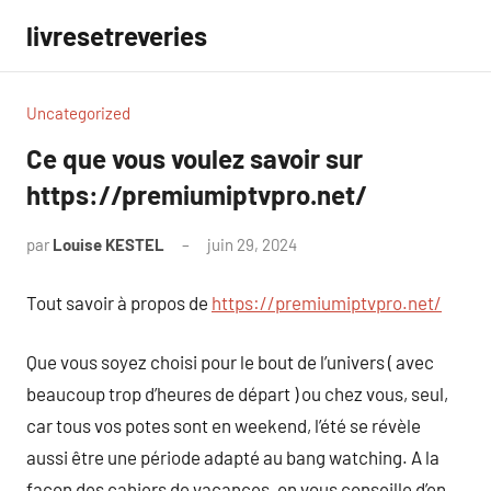
Aller
livresetreveries
au
contenu
Uncategorized
Ce que vous voulez savoir sur
https://premiumiptvpro.net/
par
Louise KESTEL
juin 29, 2024
Aucun
commentaire
Tout savoir à propos de
https://premiumiptvpro.net/
Que vous soyez choisi pour le bout de l’univers ( avec
beaucoup trop d’heures de départ ) ou chez vous, seul,
car tous vos potes sont en weekend, l’été se révèle
aussi être une période adapté au bang watching. A la
façon des cahiers de vacances, on vous conseille d’en