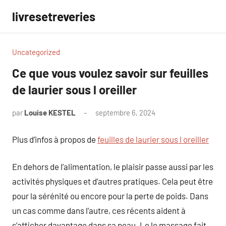
Aller
livresetreveries
au
contenu
Uncategorized
Ce que vous voulez savoir sur feuilles
de laurier sous l oreiller
par
Louise KESTEL
septembre 6, 2024
Aucun
commentaire
Plus d’infos à propos de
feuilles de laurier sous l oreiller
En dehors de l’alimentation, le plaisir passe aussi par les
activités physiques et d’autres pratiques. Cela peut être
pour la sérénité ou encore pour la perte de poids. Dans
un cas comme dans l’autre, ces récents aident à
s’afficher davantage dans sa peau. Le le massage fait