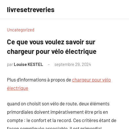
Aller
livresetreveries
au
contenu
Uncategorized
Ce que vous voulez savoir sur
chargeur pour vélo électrique
par
Louise KESTEL
septembre 29, 2024
Aucun
commentaire
Plus d’informations à propos de
chargeur pour vélo
électrique
quand on choisit son vélo de route, deux éléments
primordiales doivent impérativement être pris en
compte : le confort et la record. Ces critères étant de
façon compliquée associable, il est primordial