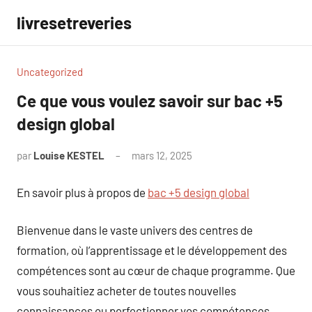
Aller
livresetreveries
au
contenu
Uncategorized
Ce que vous voulez savoir sur bac +5
design global
par
Louise KESTEL
mars 12, 2025
Aucun
commentaire
En savoir plus à propos de
bac +5 design global
Bienvenue dans le vaste univers des centres de
formation, où l’apprentissage et le développement des
compétences sont au cœur de chaque programme. Que
vous souhaitiez acheter de toutes nouvelles
connaissances ou perfectionner vos compétences