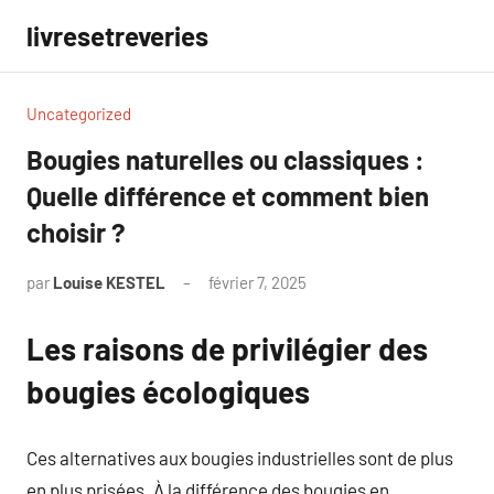
Aller
livresetreveries
au
contenu
Uncategorized
Bougies naturelles ou classiques :
Quelle différence et comment bien
choisir ?
par
Louise KESTEL
février 7, 2025
Aucun
commentaire
Les raisons de privilégier des
bougies écologiques
Ces alternatives aux bougies industrielles sont de plus
en plus prisées. À la différence des bougies en