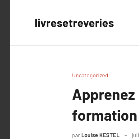
Aller
au
livresetreveries
contenu
Uncategorized
Apprenez 
formation 
par
Louise KESTEL
jui