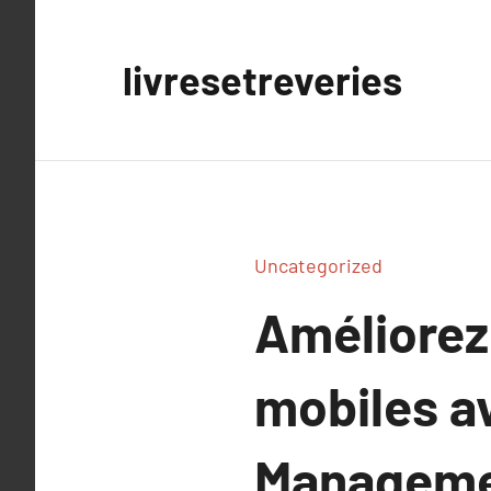
Aller
au
livresetreveries
contenu
Uncategorized
Améliorez 
mobiles a
Manageme